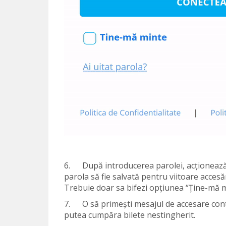
6. După introducerea parolei, acționează
parola să fie salvată pentru viitoare acces
Trebuie doar sa bifezi opțiunea “Ține-mă m
7. O să primești mesajul de accesare cont 
putea cumpăra bilete nestingherit.