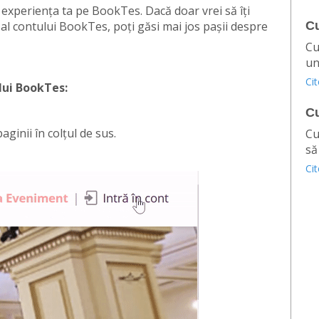
 experiența ta pe BookTes. Dacă doar vrei să îți
al contului BookTes, poți găsi mai jos pașii despre
C
Cu
un.
Ci
lui BookTes:
Cu
aginii în colțul de sus.
Cu
să
Ci