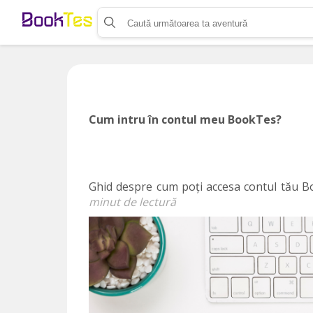
Organizează-ți activitatea
Listează-ți activitatea
Vinde bilete cu Booktes.com
Aplicația de control access
Cum intru în contul meu BookTes?
Ghid despre cum poți accesa contul tău
minut de lectură