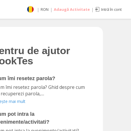
|
RON
|
Adaugă Activitate
|
Intră în cont
Selectează moneda
RON
EUR
imente
USD
entru de ajutor
ookTes
m îmi resetez parola?
m îmi resetez parola? Ghid despre cum
 recuperezi parola,....
tește mai mult
m pot intra la
enimente/activitati?
m pot intra la evenimente/activitati?