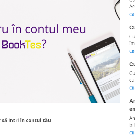
Ac
Ci
Cu
Cu
îm
Ci
C
Cu
cu
Ci
Am
em
Am
să intri în contul tău
bil
Ci