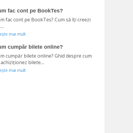
um fac cont pe BookTes?
m fac cont pe BookTes? Cum să îți creezi
...
tește mai mult
m cumpăr bilete online?
m cumpăr bilete online? Ghid despre cum
 achiziționez bilete....
tește mai mult