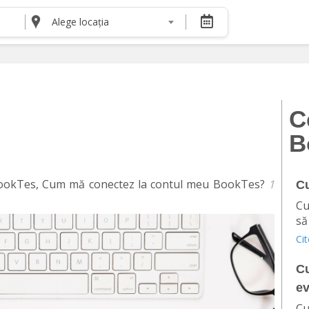
Alege locația
DESPRE NOI
Despre noi
Termeni și condiții pentru cumpărătorii de bilete
Termeni și condiții pentru organizatorii de even
Politica de Confidențialitate
C
Politica cookie și publicitate
B
 BookTes, Cum mă conectez la contul meu BookTes?
1
Cu
Cu
să
Ci
Cu
ev
Cu