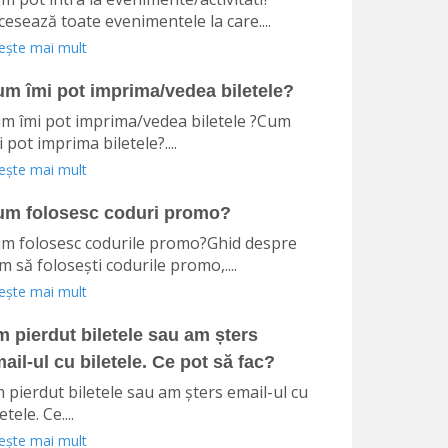
cesează toate evenimentele la care....
tește mai mult
m îmi pot imprima/vedea biletele?
m îmi pot imprima/vedea biletele ?Cum
i pot imprima biletele?....
tește mai mult
um folosesc coduri promo?
m folosesc codurile promo?Ghid despre
m să folosești codurile promo,....
tește mai mult
 pierdut biletele sau am șters
ail-ul cu biletele. Ce pot să fac?
 pierdut biletele sau am șters email-ul cu
etele. Ce....
tește mai mult